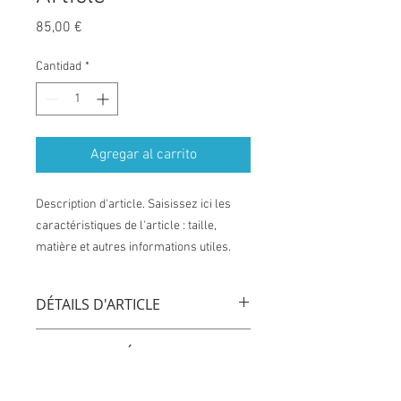
Precio
85,00 €
Cantidad
*
Agregar al carrito
Description d'article. Saisissez ici les 
caractéristiques de l'article : taille, 
matière et autres informations utiles.
DÉTAILS D'ARTICLE
Détails d'article. Saisissez ici les
POLITIQUE D'ÉCHANGE ET DE
caractéristiques de l'article : taille,
REMBOURSEMENT
matière et autres détails utiles. Cet
emplacement est idéal pour expliquer